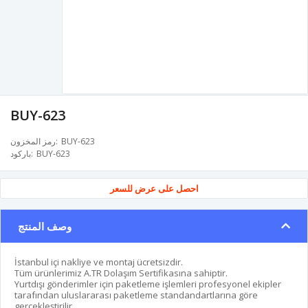
BUY-623
BUY-623
رمز المخزون
BUY-623
باركود
احصل على عرض للسعر
وصف المنتج
İstanbul içi nakliye ve montaj ücretsizdir.
Tüm ürünlerimiz A.TR Dolaşım Sertifikasına sahiptir.
Yurtdışı gönderimler için paketleme işlemleri profesyonel ekipler
tarafından uluslararası paketleme standandartlarına göre
gerçekleştirilir.