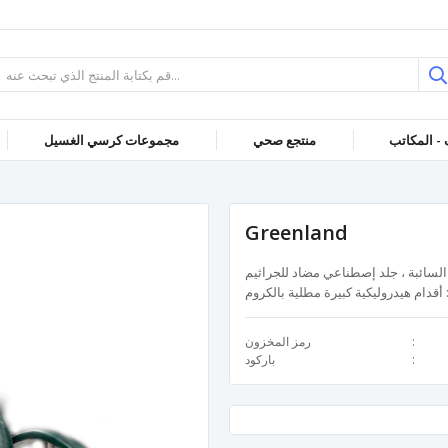
 - المكاتب
منتجع صحي
مجموعات كرسي الغسيل
Greenland
م: رغوة العفن السائبة ، جلد إصطناعي مضاد للجراثيم
 أقدام هيدروليكية كبيرة مطلية بالكروم
رمز المخزون
باركود