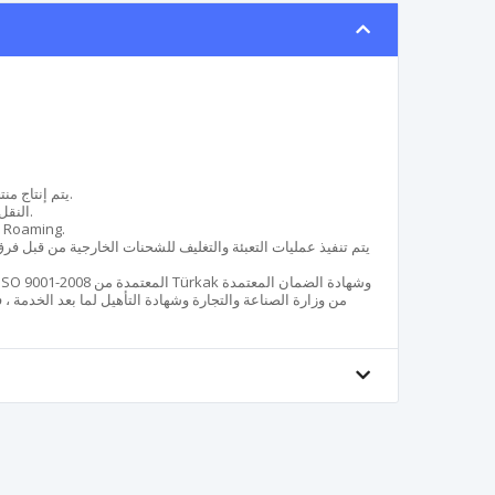
يتم إنتاج منتجاتنا حسب الطلب وبالألوان المرغوبة.
النقل الداخلي في اسطنبول وتركيبه مجاني.
جميع منتجاتنا حاصلة على شهادة
يتم تنفيذ عمليات التعبئة والتغليف للشحنات الخارجية من قبل فرق م
من وزارة الصناعة والتجارة وشهادة التأهيل لما بعد الخدمة ، ف