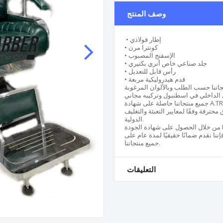
وصف المنتج
• إطار فولاذي
• كونترا مرن
• الإسفنج المصبوب
• جلد صناعي خاص أنري بكتيري
• رأس قابل للتعديل
• قدم هيدروليكية مربعة
 A.TR Roaming.
حترفة وفقًا لمعايير التعبئة والتغليف
الدولية.
من خلال الحصول على شهادة الجودة ISO 9001-2008 المعتمدة من Türkak وشهادة الضمان المعتمدة
إننا نقدم ضمانًا حقيقيًا لمدة عام على
جميع منتجاتنا.
التعليقات