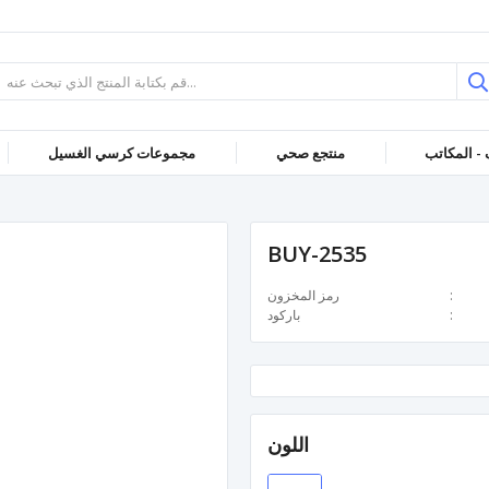
 - المكاتب
منتجع صحي
مجموعات كرسي الغسيل
BUY-2535
رمز المخزون
باركود
اللون