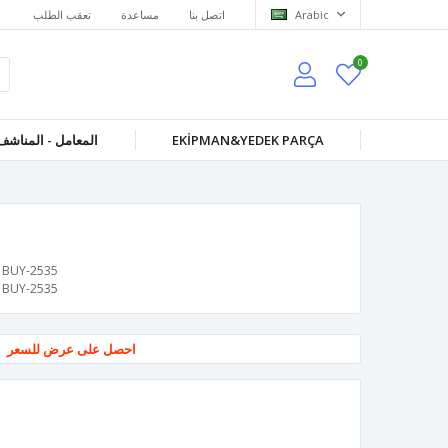
Arabic
اتصل بنا
مساعدة
تعقب الطلب
0
EKİPMAN&YEDEK PARÇA
المعامل - المناشف
BUY-2535
BUY-2535
احصل على عرض للسعر