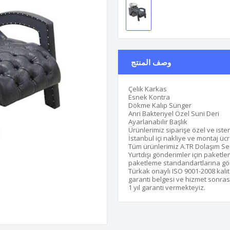
وصف المنتج
Çelik Karkas
Esnek Kontra
Dökme Kalıp Sünger
Anri Bakteriyel Özel Suni Deri
Ayarlanabilir Başlık
Ürünlerimiz siparişe özel ve isten
İstanbul içi nakliye ve montaj ücr
Tüm ürünlerimiz A.TR Dolaşım Sert
Yurtdışı gönderimler için paketle
paketleme standandartlarına göre 
Türkak onaylı ISO 9001-2008 kalit
garanti belgesi ve hizmet sonrası
1 yıl garanti vermekteyiz.