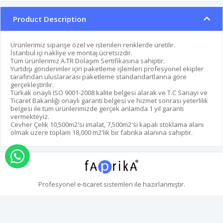
Product Description
Ürünlerimiz siparişe özel ve istenilen renklerde üretilir.
İstanbul içi nakliye ve montaj ücretsizdir.
Tüm ürünlerimiz A.TR Dolaşım Sertifikasına sahiptir.
Yurtdışı gönderimler için paketleme işlemleri profesyonel ekipler
tarafından uluslararası paketleme standandartlarına göre
gerçekleştirilir.
Türkak onaylı ISO 9001-2008 kalite belgesi alarak ve T.C Sanayi ve
Ticaret Bakanlığı onaylı garanti belgesi ve hizmet sonrası yeterlilik
belgesi ile tüm ürünlerimizde gerçek anlamda 1 yıl garanti
vermekteyiz.
Cevher Çelik 10,500m2'si imalat, 7,500m2'si kapalı stoklama alanı
olmak üzere toplam 18,000 m2'lik bir fabrika alanına sahiptir.
Order via Whatsapp
Profesyonel
e-ticaret
sistemleri ile hazırlanmıştır.