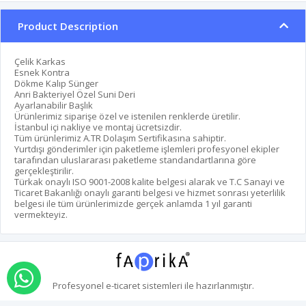
Product Description
Çelik Karkas
Esnek Kontra
Dökme Kalıp Sünger
Anri Bakteriyel Özel Suni Deri
Ayarlanabilir Başlık
Ürünlerimiz siparişe özel ve istenilen renklerde üretilir.
İstanbul içi nakliye ve montaj ücretsizdir.
Tüm ürünlerimiz A.TR Dolaşım Sertifikasına sahiptir.
Yurtdışı gönderimler için paketleme işlemleri profesyonel ekipler
tarafından uluslararası paketleme standandartlarına göre
gerçekleştirilir.
Türkak onaylı ISO 9001-2008 kalite belgesi alarak ve T.C Sanayi ve
Ticaret Bakanlığı onaylı garanti belgesi ve hizmet sonrası yeterlilik
belgesi ile tüm ürünlerimizde gerçek anlamda 1 yıl garanti
vermekteyiz.
Order via Whatsapp
Profesyonel
e-ticaret
sistemleri ile hazırlanmıştır.