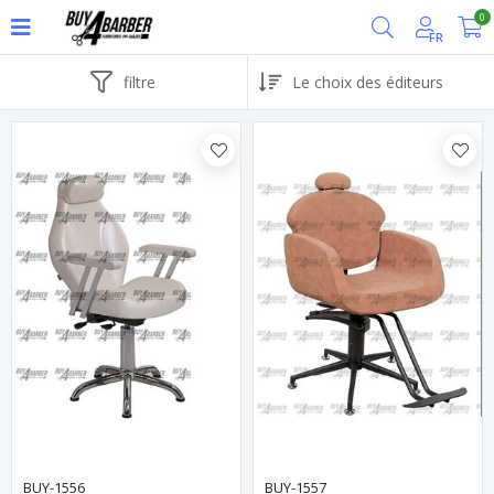
0
FR
filtre
BUY-1556
BUY-1557