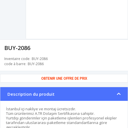
BUY-2086
Inventaire code
BUY-2086
code à barre
BUY-2086
OBTENIR UNE OFFRE DE PRIX
Description du produit
İstanbul içi nakliye ve montaj ücretsizdir.
Tüm ürünlerimiz A.TR Dolaşım Sertifikasına sahiptir.
Yurtdışı gönderimler için paketleme işlemleri profesyonel ekipler
tarafından uluslararası paketleme standandartlarına göre
gerçekleştirilir.