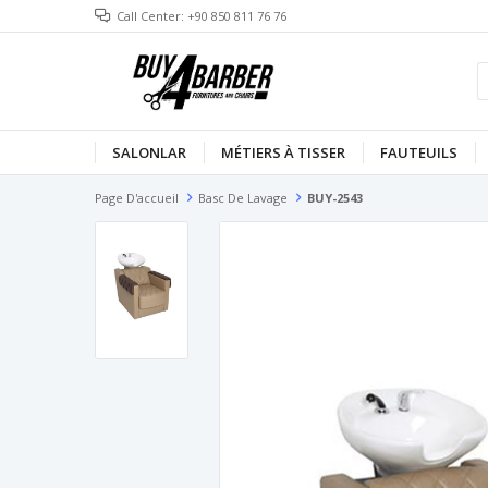
Call Center: +90 850 811 76 76
SALONLAR
MÉTIERS À TISSER
FAUTEUILS
Page D'accueil
Basc De Lavage
BUY-2543