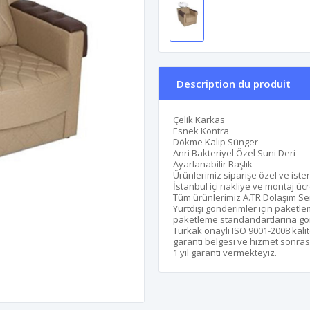
Description du produit
Çelik Karkas
Esnek Kontra
Dökme Kalıp Sünger
Anri Bakteriyel Özel Suni Deri
Ayarlanabilir Başlık
Ürünlerimiz siparişe özel ve isten
İstanbul içi nakliye ve montaj ücr
Tüm ürünlerimiz A.TR Dolaşım Sert
Yurtdışı gönderimler için paketle
paketleme standandartlarına göre 
Türkak onaylı ISO 9001-2008 kalit
garanti belgesi ve hizmet sonrası
1 yıl garanti vermekteyiz.