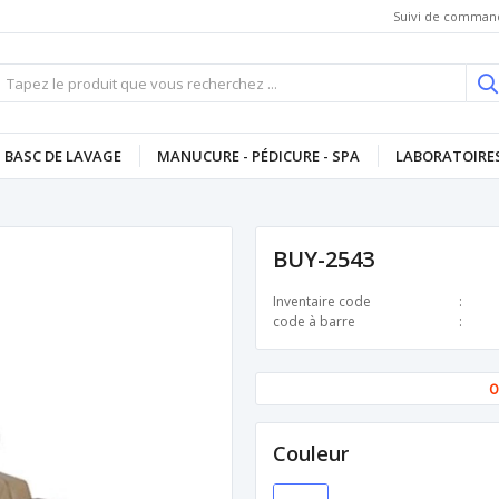
Suivi de comman
BASC DE LAVAGE
MANUCURE - PÉDICURE - SPA
LABORATOIRES
BUY-2543
Inventaire code
code à barre
O
Couleur