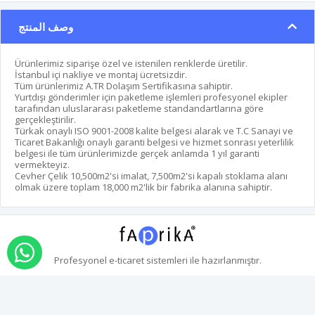
وصف المنتج
Ürünlerimiz siparişe özel ve istenilen renklerde üretilir.
İstanbul içi nakliye ve montaj ücretsizdir.
Tüm ürünlerimiz A.TR Dolaşım Sertifikasına sahiptir.
Yurtdışı gönderimler için paketleme işlemleri profesyonel ekipler
tarafından uluslararası paketleme standandartlarına göre
gerçekleştirilir.
Türkak onaylı ISO 9001-2008 kalite belgesi alarak ve T.C Sanayi ve
Ticaret Bakanlığı onaylı garanti belgesi ve hizmet sonrası yeterlilik
belgesi ile tüm ürünlerimizde gerçek anlamda 1 yıl garanti
vermekteyiz.
Cevher Çelik 10,500m2'si imalat, 7,500m2'si kapalı stoklama alanı
olmak üzere toplam 18,000 m2'lik bir fabrika alanına sahiptir.
اطلب عبر الواتس اب
Profesyonel
e-ticaret
sistemleri ile hazırlanmıştır.