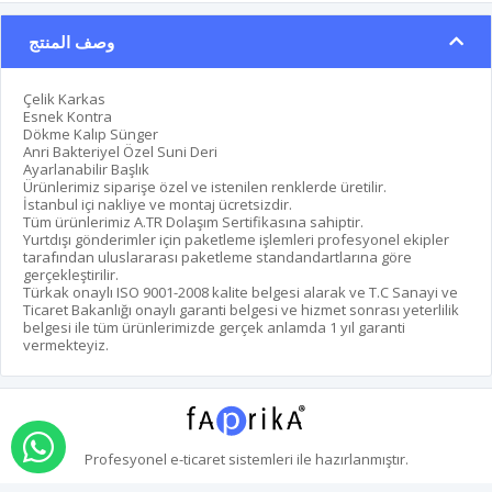
وصف المنتج
Çelik Karkas
Esnek Kontra
Dökme Kalıp Sünger
Anri Bakteriyel Özel Suni Deri
Ayarlanabilir Başlık
Ürünlerimiz siparişe özel ve istenilen renklerde üretilir.
İstanbul içi nakliye ve montaj ücretsizdir.
Tüm ürünlerimiz A.TR Dolaşım Sertifikasına sahiptir.
Yurtdışı gönderimler için paketleme işlemleri profesyonel ekipler
tarafından uluslararası paketleme standandartlarına göre
gerçekleştirilir.
Türkak onaylı ISO 9001-2008 kalite belgesi alarak ve T.C Sanayi ve
Ticaret Bakanlığı onaylı garanti belgesi ve hizmet sonrası yeterlilik
belgesi ile tüm ürünlerimizde gerçek anlamda 1 yıl garanti
vermekteyiz.
اطلب عبر الواتس اب
Profesyonel
e-ticaret
sistemleri ile hazırlanmıştır.