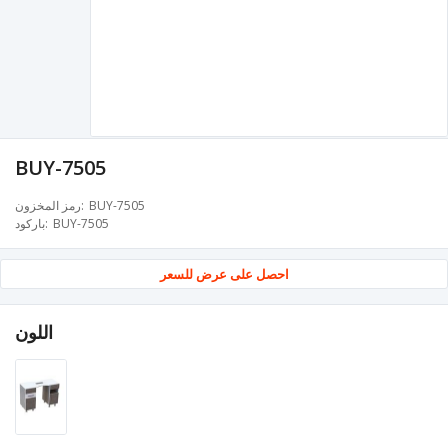
BUY-7505
BUY-7505
رمز المخزون
BUY-7505
باركود
احصل على عرض للسعر
اللون