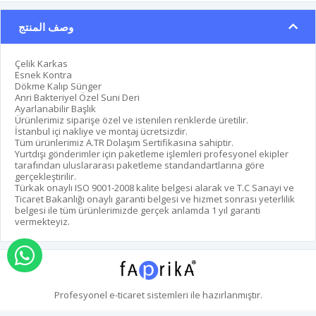
وصف المنتج
Çelik Karkas
Esnek Kontra
Dökme Kalıp Sünger
Anri Bakteriyel Özel Suni Deri
Ayarlanabilir Başlık
Ürünlerimiz siparişe özel ve istenilen renklerde üretilir.
İstanbul içi nakliye ve montaj ücretsizdir.
Tüm ürünlerimiz A.TR Dolaşım Sertifikasına sahiptir.
Yurtdışı gönderimler için paketleme işlemleri profesyonel ekipler
tarafından uluslararası paketleme standandartlarına göre
gerçekleştirilir.
Türkak onaylı ISO 9001-2008 kalite belgesi alarak ve T.C Sanayi ve
Ticaret Bakanlığı onaylı garanti belgesi ve hizmet sonrası yeterlilik
belgesi ile tüm ürünlerimizde gerçek anlamda 1 yıl garanti
vermekteyiz.
اطلب عبر الواتس اب
Profesyonel
e-ticaret
sistemleri ile hazırlanmıştır.