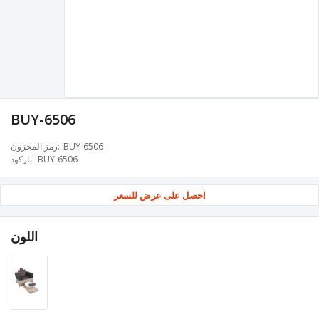
BUY-6506
BUY-6506
رمز المخزون
BUY-6506
باركود
احصل على عرض للسعر
اللون