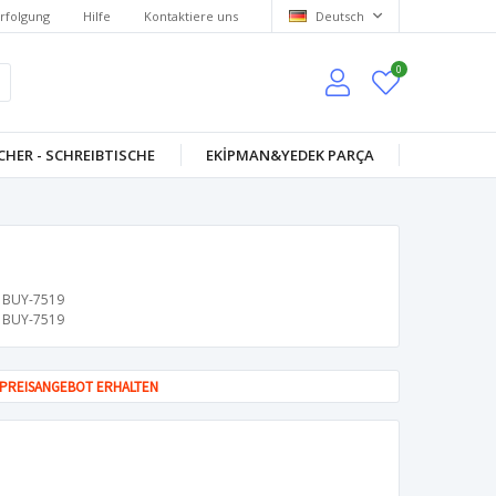
rfolgung
Hilfe
Kontaktiere uns
Deutsch
0
HER - SCHREIBTISCHE
EKİPMAN&YEDEK PARÇA
BUY-7519
BUY-7519
PREISANGEBOT ERHALTEN