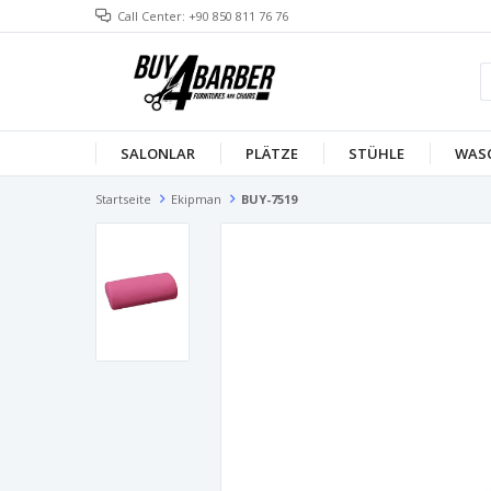
Call Center: +90 850 811 76 76
SALONLAR
PLÄTZE
STÜHLE
WAS
Startseite
Ekipman
BUY-7519