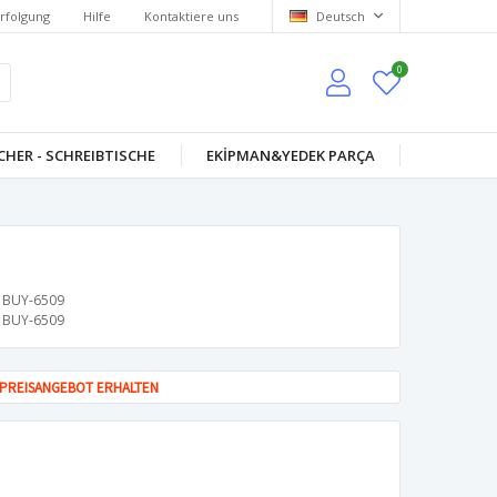
rfolgung
Hilfe
Kontaktiere uns
Deutsch
0
HER - SCHREIBTISCHE
EKİPMAN&YEDEK PARÇA
BUY-6509
BUY-6509
PREISANGEBOT ERHALTEN