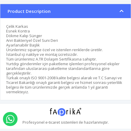
Product Description
Çelik Karkas
Esnek Kontra
Dökme Kalıp Sünger
Anri Bakteriyel Özel Suni Deri
Ayarlanabilir Başlık
Ürünlerimiz siparişe özel ve istenilen renklerde üretilir.
İstanbul içi nakliye ve montaj ücretsizdir.
Tüm ürünlerimiz A.TR Dolaşım Sertifikasına sahiptir.
Yurtdışı gönderimler için paketleme işlemleri profesyonel ekipler
tarafından uluslararası paketleme standandartlarına göre
gerçekleştirilir.
Türkak onaylı ISO 9001-2008 kalite belgesi alarak ve T.C Sanayi ve
Ticaret Bakanlığı onaylı garanti belgesi ve hizmet sonrası yeterlilik
belgesi ile tüm ürünlerimizde gerçek anlamda 1 yıl garanti
vermekteyiz.
Order via Whatsapp
Profesyonel
e-ticaret
sistemleri ile hazırlanmıştır.