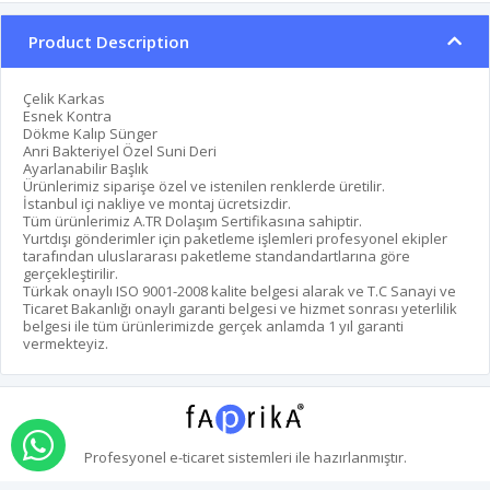
Product Description
Çelik Karkas
Esnek Kontra
Dökme Kalıp Sünger
Anri Bakteriyel Özel Suni Deri
Ayarlanabilir Başlık
Ürünlerimiz siparişe özel ve istenilen renklerde üretilir.
İstanbul içi nakliye ve montaj ücretsizdir.
Tüm ürünlerimiz A.TR Dolaşım Sertifikasına sahiptir.
Yurtdışı gönderimler için paketleme işlemleri profesyonel ekipler
tarafından uluslararası paketleme standandartlarına göre
gerçekleştirilir.
Türkak onaylı ISO 9001-2008 kalite belgesi alarak ve T.C Sanayi ve
Ticaret Bakanlığı onaylı garanti belgesi ve hizmet sonrası yeterlilik
belgesi ile tüm ürünlerimizde gerçek anlamda 1 yıl garanti
vermekteyiz.
Order via Whatsapp
Profesyonel
e-ticaret
sistemleri ile hazırlanmıştır.