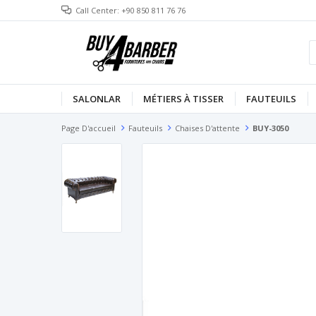
Call Center: +90 850 811 76 76
SALONLAR
MÉTIERS À TISSER
FAUTEUILS
Page D'accueil
Fauteuils
Chaises D'attente
BUY-3050