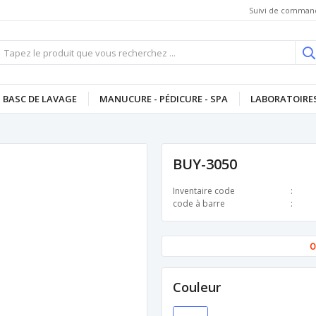
Suivi de comman
BASC DE LAVAGE
MANUCURE - PÉDICURE - SPA
LABORATOIRES
BUY-3050
Inventaire code
code à barre
O
Couleur