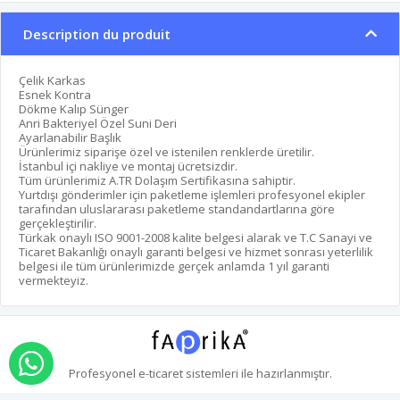
Description du produit
Çelik Karkas
Esnek Kontra
Dökme Kalıp Sünger
Anri Bakteriyel Özel Suni Deri
Ayarlanabilir Başlık
Ürünlerimiz siparişe özel ve istenilen renklerde üretilir.
İstanbul içi nakliye ve montaj ücretsizdir.
Tüm ürünlerimiz A.TR Dolaşım Sertifikasına sahiptir.
Yurtdışı gönderimler için paketleme işlemleri profesyonel ekipler
tarafından uluslararası paketleme standandartlarına göre
gerçekleştirilir.
Türkak onaylı ISO 9001-2008 kalite belgesi alarak ve T.C Sanayi ve
Ticaret Bakanlığı onaylı garanti belgesi ve hizmet sonrası yeterlilik
belgesi ile tüm ürünlerimizde gerçek anlamda 1 yıl garanti
vermekteyiz.
commande par whatsapp
Profesyonel
e-ticaret
sistemleri ile hazırlanmıştır.