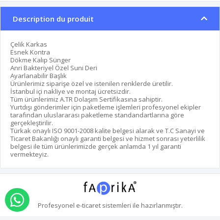
Description du produit
Çelik Karkas
Esnek Kontra
Dökme Kalıp Sünger
Anri Bakteriyel Özel Suni Deri
Ayarlanabilir Başlık
Ürünlerimiz siparişe özel ve istenilen renklerde üretilir.
İstanbul içi nakliye ve montaj ücretsizdir.
Tüm ürünlerimiz A.TR Dolaşım Sertifikasına sahiptir.
Yurtdışı gönderimler için paketleme işlemleri profesyonel ekipler
tarafından uluslararası paketleme standandartlarına göre
gerçekleştirilir.
Türkak onaylı ISO 9001-2008 kalite belgesi alarak ve T.C Sanayi ve
Ticaret Bakanlığı onaylı garanti belgesi ve hizmet sonrası yeterlilik
belgesi ile tüm ürünlerimizde gerçek anlamda 1 yıl garanti
vermekteyiz.
commande par whatsapp
Profesyonel
e-ticaret
sistemleri ile hazırlanmıştır.