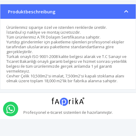
Produktbeschreibung
Ürünlerimiz siparişe özel ve istenilen renklerde üretilir.
İstanbul içi nakliye ve montaj ücretsizdir.
Tüm ürünlerimiz A.TR Dolaşım Sertifikasına sahiptir.
Yurtdışı gönderimler için paketleme işlemleri profesyonel ekipler
tarafından uluslararası paketleme standandartlarına göre
gerçekleştirilir.
Türkak onaylı ISO 9001-2008 kalite belgesi alarak ve T.C Sanayi ve
Ticaret Bakanlığı onaylı garanti belgesi ve hizmet sonrası yeterlilik
belgesi ile tüm ürünlerimizde gerçek anlamda 1 yıl garanti
vermekteyiz.
Cevher Çelik 10,500m2'si imalat, 7,500m2'si kapalı stoklama alanı
olmak üzere toplam 18,000 m2'lik bir fabrika alanına sahiptir.
über whatsapp bestellen
Profesyonel
e-ticaret
sistemleri ile hazırlanmıştır.