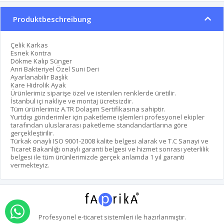
Produktbeschreibung
Çelik Karkas
Esnek Kontra
Dökme Kalıp Sünger
Anri Bakteriyel Özel Suni Deri
Ayarlanabilir Başlık
Kare Hidrolik Ayak
Ürünlerimiz siparişe özel ve istenilen renklerde üretilir.
İstanbul içi nakliye ve montaj ücretsizdir.
Tüm ürünlerimiz A.TR Dolaşım Sertifikasına sahiptir.
Yurtdışı gönderimler için paketleme işlemleri profesyonel ekipler
tarafından uluslararası paketleme standandartlarına göre
gerçekleştirilir.
Türkak onaylı ISO 9001-2008 kalite belgesi alarak ve T.C Sanayi ve
Ticaret Bakanlığı onaylı garanti belgesi ve hizmet sonrası yeterlilik
belgesi ile tüm ürünlerimizde gerçek anlamda 1 yıl garanti
vermekteyiz.
über whatsapp bestellen
Profesyonel
e-ticaret
sistemleri ile hazırlanmıştır.