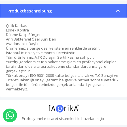
Produktbeschreibung
Çelik Karkas
Esnek Kontra
Dökme Kalıp Sünger
Anri Bakteriyel Özel Suni Deri
Ayarlanabilir Başlık
Ürünlerimiz siparişe özel ve istenilen renklerde üretilir.
İstanbul içi nakliye ve montaj ücretsizdir.
Tüm ürünlerimiz A.TR Dolaşım Sertifikasına sahiptir.
Yurtdışı gönderimler için paketleme işlemleri profesyonel ekipler
tarafından uluslararası paketleme standandartlarına göre
gerçekleştirilir.
Türkak onaylı ISO 9001-2008 kalite belgesi alarak ve T.C Sanayi ve
Ticaret Bakanlığı onaylı garanti belgesi ve hizmet sonrası yeterlilik
belgesi ile tüm ürünlerimizde gerçek anlamda 1 yıl garanti
vermekteyiz.
über whatsapp bestellen
Profesyonel
e-ticaret
sistemleri ile hazırlanmıştır.