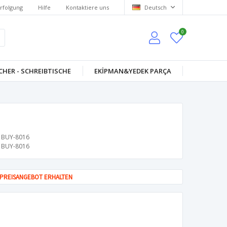
rfolgung
Hilfe
Kontaktiere uns
Deutsch
0
HER - SCHREIBTISCHE
EKİPMAN&YEDEK PARÇA
BUY-8016
BUY-8016
PREISANGEBOT ERHALTEN