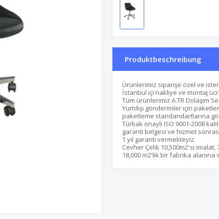
Produktbeschreibung
Ürünlerimiz siparişe özel ve isten
İstanbul içi nakliye ve montaj ücr
Tüm ürünlerimiz A.TR Dolaşım Sert
Yurtdışı gönderimler için paketle
paketleme standandartlarına göre 
Türkak onaylı ISO 9001-2008 kalit
garanti belgesi ve hizmet sonrası
1 yıl garanti vermekteyiz.
Cevher Çelik 10,500m2'si imalat,
18,000 m2'lik bir fabrika alanına s