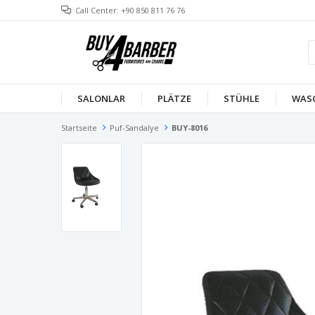
Call Center: +90 850 811 76 76
SALONLAR
PLÄTZE
STÜHLE
WAS
Startseite
Puf-Sandalye
BUY-8016